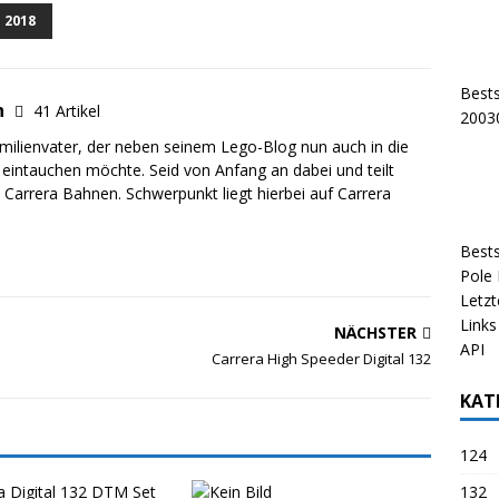
 2018
Bests
n
41 Artikel
20030
Familienvater, der neben seinem
Lego-Blog
nun auch in die
 eintauchen möchte. Seid von Anfang an dabei und teilt
n
Carrera Bahnen
. Schwerpunkt liegt hierbei auf
Carrera
Bests
Pole 
Letzt
Links
NÄCHSTER
API
Carrera High Speeder Digital 132
KAT
124
132