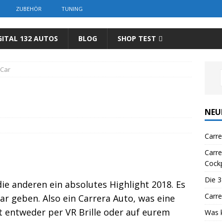
ZUBEHÖR
TUNING
GITAL 132 AUTOS
BLOG
SHOP TEST
 Car
NEU
Carre
Carr
Cockp
Die 3
 die anderen ein absolutes Highlight 2018. Es
Carr
ar geben. Also ein Carrera Auto, was eine
 entweder per VR Brille oder auf eurem
Was k