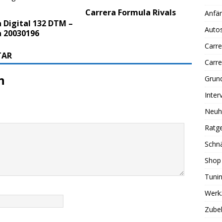
Carrera Formula Rivals
Anfän
 Digital 132 DTM –
Auto
a 20030196
Carre
TAR
Carr
n
Grun
Inter
Neuh
Ratg
Schn
Shop
Tuni
Werk
Zube