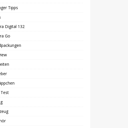
ger Tipps
s
ra Digital 132
era Go
dpackungen
view
eiten
eber
äppchen
 Test
ng
zeug
hör